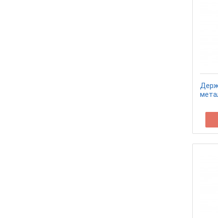
Держ
мета