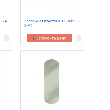
0324
Крепежная пластина TK-100211-
2-V1
Запросить цену