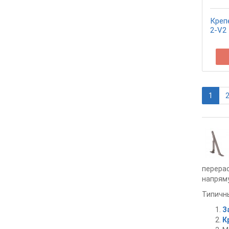
Креп
2-V2
1
перерас
напряму
Типичн
З
К