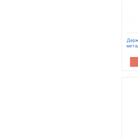
Держ
мета