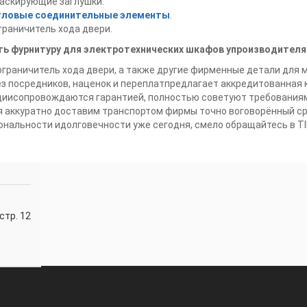
аскирующие заглушки.
гловые соединительные элементы
.
граничитель хода двери.
ть фурнитуру для электротехнических шкафов упроизводителя
граничитель хода двери, а также другие фирменные детали для
ез посредников, наценок и переплатпредлагает аккредитованная
циисопровождаются гарантией, полностью советуют требования
 аккуратно доставим транспортом фирмы точно воговорённый сро
нальности идолговечности уже сегодня, смело обращайтесь в T
стр. 12