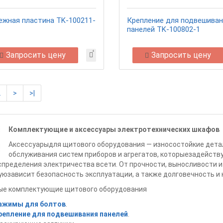
ежная пластина TK-100211-
Крепление для подвешиван
панелей TK-100802-1
Запросить цену
Запросить цену
2
>
>|
Комплектующие и аксессуары электротехнических шкафов
Аксессуарыдля щитового оборудования — износостойкие дета
обслуживания систем приборов и агрегатов, которыезадейству
пределения электричества всети. От прочности, выносливости и
юзависит безопасность эксплуатации, а также долговечность и
ые комплектующие щитового оборудования
ажимы для болтов
.
репление для подвешивания панелей
.