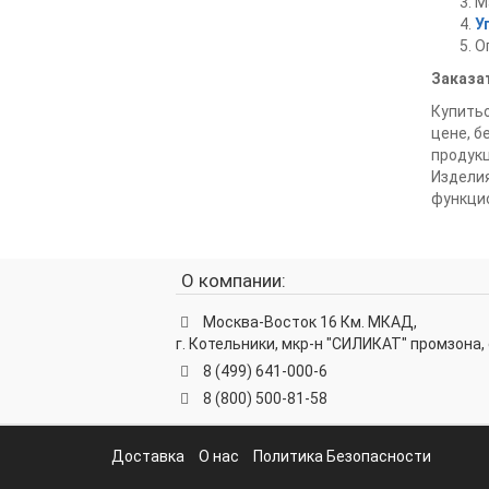
М
У
О
Заказа
Купитьо
цене, б
продук
Изделия
функцио
О компании:
Москва-Восток 16 Км. МКАД,
г. Котельники, мкр-н "СИЛИКАТ" промзона, 
8 (499) 641-000-6
8 (800) 500-81-58
Доставка
О нас
Политика Безопасности