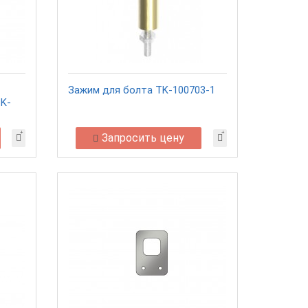
Зажим для болта TK-100703-1
TK-
Запросить цену