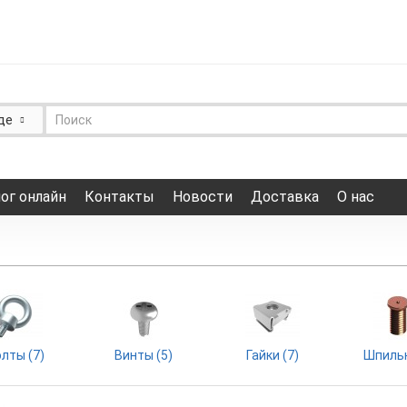
де
ог онлайн
Контакты
Новости
Доставка
О нас
лты (7)
Винты (5)
Гайки (7)
Шпильк